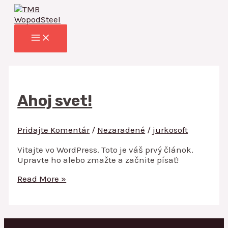
MAIN
Preskočiť
Ahoj
MENU
na
svet!
obsah
Ahoj svet!
Pridajte Komentár
/
Nezaradené
/
jurkosoft
Vitajte vo WordPress. Toto je váš prvý článok.
Upravte ho alebo zmažte a začnite písať!
Read More »